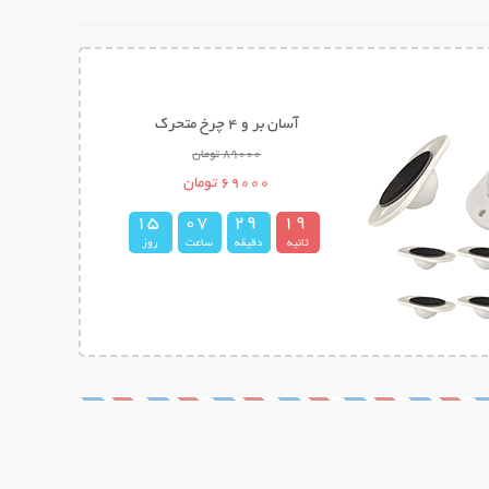
آسان بر و 4 چرخ متحرک
89000 تومان
69000 تومان
1
5
0
7
2
9
1
8
ثانیه
دقیقه
ساعت
روز
9