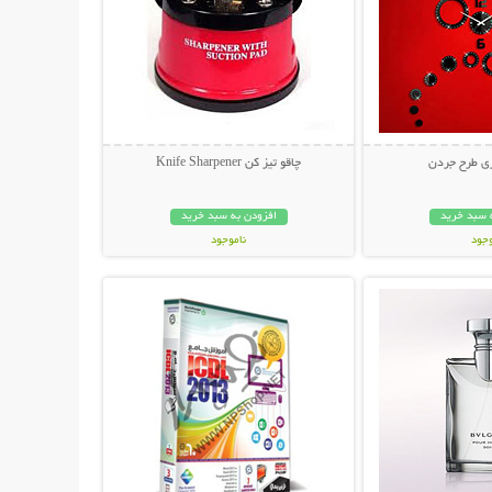
ی طرح جردن
چاقو تیز کن Knife Sharpener
 سبد خرید
افزودن به سبد خرید
وجود
ناموجود
حات بیشتر
نمایش توضیحات بیشتر
ان
11,500 تومان