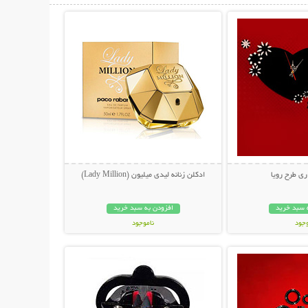
ی طرح رویا
ادکلن زنانه لیدی میلیون (Lady Million)
 سبد خرید
افزودن به سبد خرید
وجود
ناموجود
حات بیشتر
نمایش توضیحات بیشتر
ان
249,000 تومان