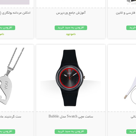
آموزش جامع وردپرس
ادکلن مردانه بولگاری (Bvlgari Pour Homme)
خرید
افزودن به سبد خرید
افزودن به
ناموجود
نام
بیشتر
نمایش توضیحات بیشتر
نمایش توضی
39,000 تومان
199,000 تو
الی
ساعت مچی Swatch مدل Bubble
ست گردنبند عاش
خرید
افزودن به سبد خرید
افزودن به