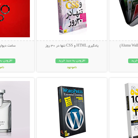
یادگیری HTML و CSS تنها در 30 روز
ساعت دیوار
خرید
افزودن به سبد خرید
افزودن به
ناموجود
نام
بیشتر
نمایش توضیحات بیشتر
نمایش توضی
14,800 تومان
79,000 توم