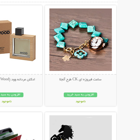
ساعت فیروزه ای CK طرح آنجلا
ادکلن مردانه وود (Dsquared He Wood)
افزودن به سبد خرید
افزودن به سبد 
ناموجود
ناموجود
نمایش توضیحات بیشتر
نمایش توضیحات 
34,000 تومان
89,000 تومان