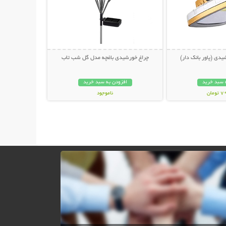
یدی (پاور بانک دار)
چراغ خورشیدی باغچه مدل گل شب تاب
 سبد خرید
افزودن به سبد خرید
مان
ناموجود
499,000 تومان