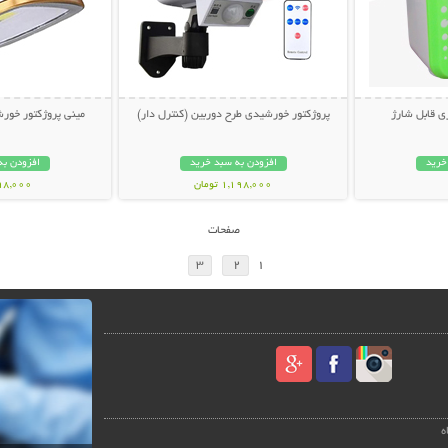
 قابل شارژ
پروژکتور خورشیدی طرح دوربین (کنترل دار)
مینی پروژکتور خورش
خرید
افزودن به سبد خرید
افزودن به
1,198,000 تومان
798,000 تو
صفحات
3
2
1
ه