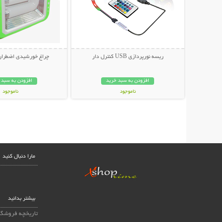
ریسه نورپردازی USB کنترل دار
چراغ خورشیدی اضطراری
افزودن به سبد خرید
افزودن به سبد 
ناموجود
ناموجود
419,000 تومان
399,000 تومان
مارا دنبال کنید
بیشتر بدانید
تاریخچه فروشگا