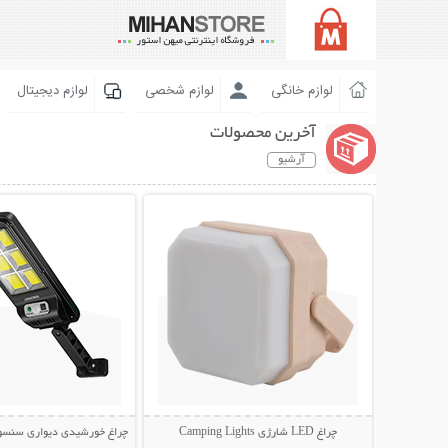
لوازم خانگی
لوازم شخصی
لوازم دیجیتال
آخرین محصولات
آرشیو
نمایش توضیحات بیشتر
نمایش توضیحات 
چراغ LED شارژی Camping Lights
چراغ خورشیدی دیواری سنسوردار Bright