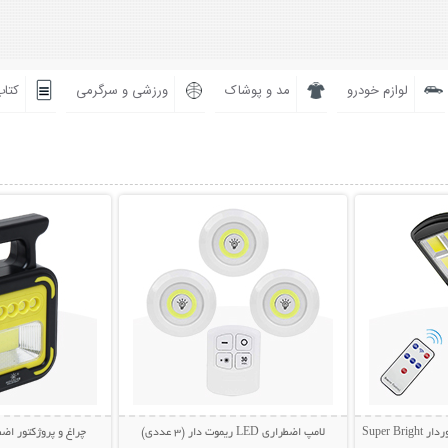
لوازم خودرو
مد و پوشاک
ورزشی و سرگرمی
کتاب
بیشتر
نمایش توضیحات بیشتر
نمایش توضی
Super 
لامپ اضطراری LED ریموت دار (3 عددی)
چراغ و پروژکتور اضط