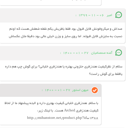
امیر
06 - 11 - 1399
:
صداش و میکروفونش قابل قبول بود فقط باطریش یکم نقطه ضعفش هست که اونم
نسبت به سایزش قابل قبوله. اما روی سایز و وزن خیلی عالی بود دقیقا مثل عکساش
آمنه صمصامیان
27 - 01 - 1400
:
سلام از نظرکیفیت هندزفری حلزونی بهتره یا هندزفری خلبانی؟ برای گوش چپ هم داره
یافقط برای گوش راست؟
میهن استور
27 - 01 - 1400
:
با سلام. هندزفری خلبانی کیفیت بهتری داره و البته پیشنهاد ما از لحاظ
کیفیت هندزفری Arched هست. با لینک زیر:
http://mihanstore.net/product.php?id=1388