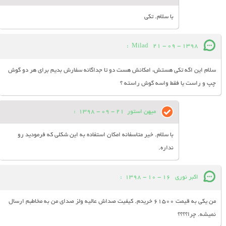
با سلام. تکی
:
Milad
21 - 09 - 1398
سلام این اگه تکی هستش، امکانش هست دو تا جداگانه سفارش بدیم برای هر دو گوش
چپ و راست یا فقط واسه گوش راسته ؟
میهن استور
21 - 09 - 1398
:
با سلام. خیر متاسفانه امکان استفاده به این شکلی که فرمودید رو
نداره.
اکبر نوری
16 - 10 - 1398
:
من یکی به قیمت ۶۱۵۰۰ خریدم. کیفیت صداش عالیه ولز صدای من به مخاطبم ارسال
نمیشه. چرا؟؟؟؟