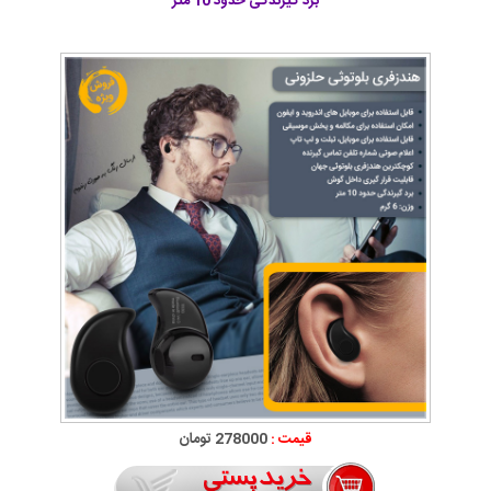
برد گیرندگی حدود 10 متر
قیمت :
278000 تومان