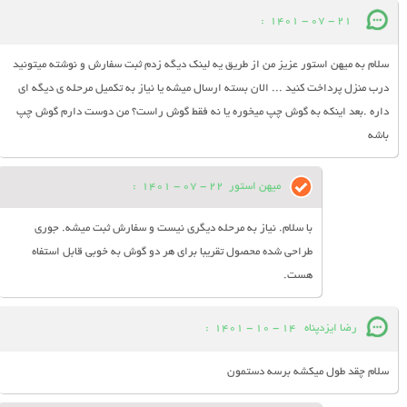
:
21 - 07 - 1401
سلام به میهن استور عزیز من از طریق یه لینک دیگه زدم ثبت سفارش و نوشته میتونید
درب منزل پرداخت کنید ... الان بسته ارسال میشه یا نیاز به تکمیل مرحله ی دیگه ای
داره .بعد اینکه به گوش چپ میخوره یا نه فقط گوش راست؟ من دوست دارم گوش چپ
باشه
میهن استور
22 - 07 - 1401
:
با سلام. نیاز به مرحله دیگری نیست و سفارش ثبت میشه. جوری
طراحی شده محصول تقریبا برای هر دو گوش به خوبی قابل استفاه
هست.
رضا ایزدپناه
14 - 10 - 1401
:
سلام چقد طول میکشه برسه دستمون