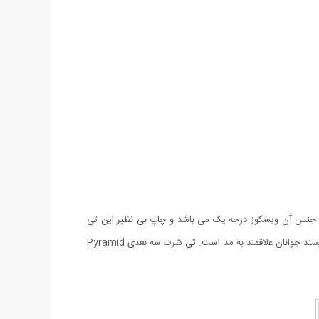
وتاه بوده و جنس آن ویسکوز درجه یک می باشد و چاپ بی نظیر این تی
شرت به گونه ای است که نمایی کاملا سه بعدی داشته و طراحی آن هر کسی را شگفت زده کرده و توجه همگان را به خود جلب می کند و بسیار مورد پسند جوانان علاقمند به مد است‏.‏ تی شرت سه بعدی Pyramid