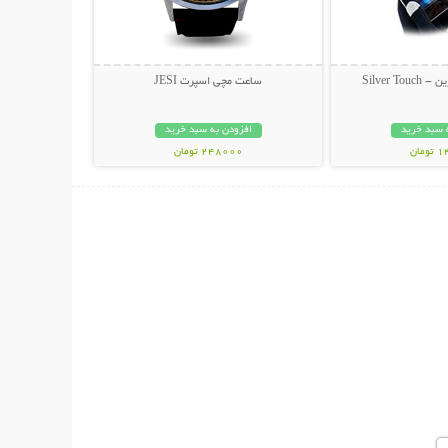
Silver 
ساعت مچی اسپرت JESI
 سبد خرید
افزودن به سبد خرید
مان
248000 تومان