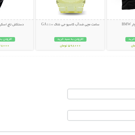
BM
ساعت مچی ضدآب کاسیو جی شاک GA110
دستکش تاچ اسکرین - Touch
خرید
افزودن به سبد خرید
افزودن به
598000 تومان
148000 تو