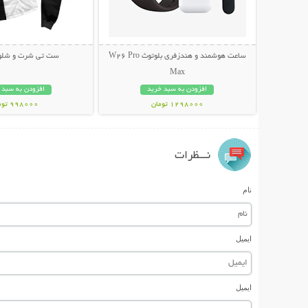
ساعت هوشمند و هندزفری بلوتوث W26 Pro
ست تی شرت و شلوار W
Max
افزودن به سبد خرید
افزودن به سبد 
1298000 تومان
998000 تومان
نـــظرات
نام
ایمیل
ایمیل