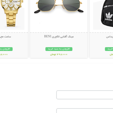
دیداس
عینک آفتابی لاکچری BENI
ساعت مچی AME
خرید
افزودن به سبد خرید
افزودن به
498000 تومان
698000 تو