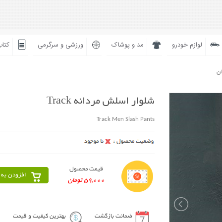
لوازم خودرو
مد و پوشاک
ورزشی و سرگرمی
کتاب
ان
شلوار اسلش مردانه Track
Track Men Slash Pants
قیمت محصول
افزودن به 
59,000 تومان
ضمانت بازگشت
بهترین کیفیت و قیمت