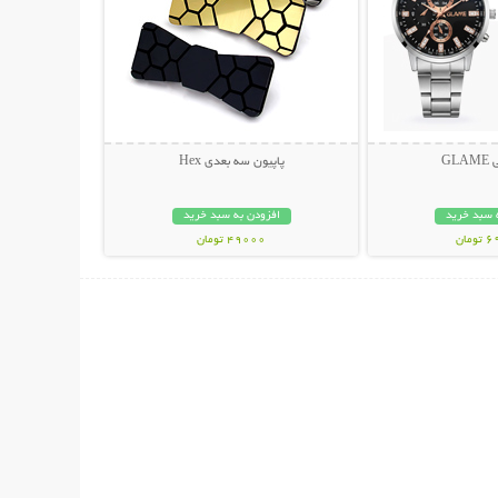
GL
پاپیون سه بعدی Hex
 سبد خرید
افزودن به سبد خرید
مان
49000 تومان