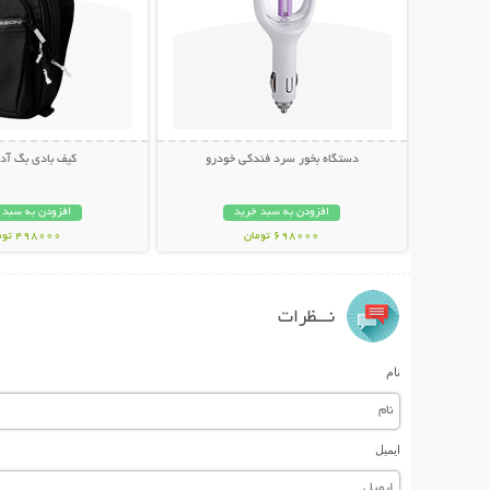
دستگاه بخور سرد فندکی خودرو
کیف بادی بگ آ
افزودن به سبد خرید
افزودن به سبد 
698000 تومان
498000 تومان
نـــظرات
نام
ایمیل