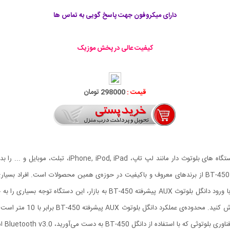
دارای میکروفون جهت پاسخ گویی به تماس ها
کیفیت عالی در پخش موزیک
قیمت :
298000 تومان
اسپیکر، هدفون و ... متصل کرد. دانگل بلوتوث AUX پیشرفته BT-450 از برندهای معروف و باکیفیت در حوزه‌ی 
است، و موزیک مورد نظرشان درون تلفن‌همراهشان می‌باشد، با ورود دانگل بلوتوث 
،کیفیت صدای بسیار عالی، می‌
 می‌آورید، Bluetooth v3.0 است و از قابلیت A2DP هم پشتیبانی می‌کند.