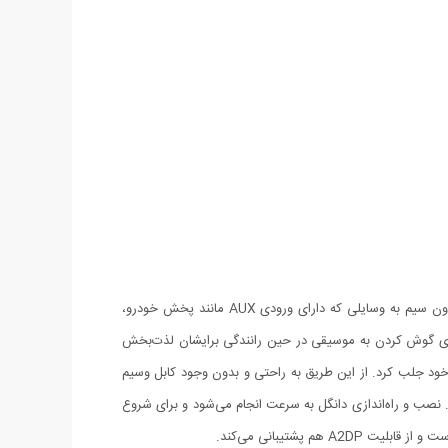
توسط دانگل بلوتوث AUX پیشرفته BT-450 می توان کلیه دستگاه های بلوتوث دار مانند لپ تاپ، iPhone, iPod, iPad، تبلت، موبایل و ... را بدون سیم به وسایلی که دارای ورودی AUX مانند پخش خودرو،
همین محصولات است. افراد بسیاری گوش کردن به موسیقی در حین رانندگی برایشان لذت‌بخش
AUX پیشرفته BT-450 به بازار، این دستگاه توجه بسیاری را به خود جلب کرد. از این طریق به راحتی و بدون وجود کابل وسیم
توانید موسیقی دلخواهتان را گوش کنید. محدوده‌ی عملکرد دانگل بلوتوث AUX پیشرفته BT-450 برابر با 10 متر است. نصب و راه‌اندازی دانگل به سرعت انجام می‌شود و برای شروع