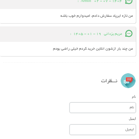
:
Armin
02 - 07 - 1404
من تازه ایرپاد سفارش دادم، امیدوارم خوب باشه
مریم یزدانی
19 - 01 - 1405
:
من چند بار ازشون انلاین خرید کردم خیلی راضی بودم
نـــظرات
نام
ایمیل