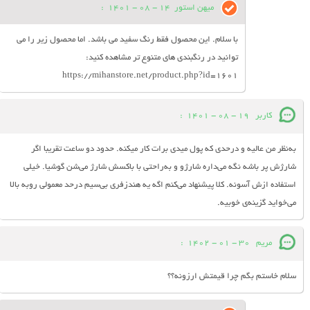
میهن استور
14 - 08 - 1401
:
با سلام. این محصول فقط رنگ سفید می باشد. اما محصول زیر را می
توانید در رنگبندی های متنوع تر مشاهده کنید:
https://mihanstore.net/product.php?id=1601
کاربر
19 - 08 - 1401
:
به‌نظر من عالیه و درحدی که پول میدی برات کار میکنه. حدود دو ساعت تقریبا اگر
شارژش پر باشه نگه می‌داره شارژو و به‌راحتی با باکسش شارژ می‌شن گوشیا. خیلی
استفاده ازش آسونه. کلا پیشنهاد می‌کنم اگه یه هندزفری بی‌سیم درحد معمولی روبه بالا
می‌خواید گزینه‌ی خوبیه.
مریم
30 - 01 - 1402
:
سلام خاستم بگم چرا قیمتش ارزونه؟؟