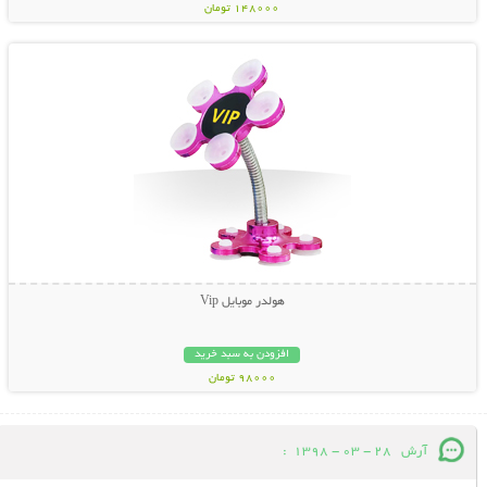
148000 تومان
نمایش توضیحات بیشتر
هولدر موبایل Vip
افزودن به سبد خرید
98000 تومان
آرش
28 - 03 - 1398
: