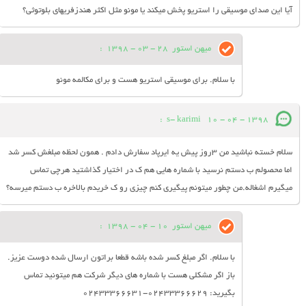
آیا این صدای موسیقی را استریو پخش میکند یا مونو مثل اکثر هندزفریهای بلوتوثی؟
میهن استور
28 - 03 - 1398
:
با سلام. برای موسیقی استریو هست و برای مکالمه مونو
:
s- karimi
10 - 04 - 1398
سلام خسته نباشید من ۳روز پیش یه ایرپاد سفارش دادم . همون لحظه مبلغش کسر شد
اما محصولم ب دستم نرسید با شماره هایی هم ک در اختیار گذاشتید هرچی تماس
میگیرم اشغاله.من چطور میتونم پیگیری کنم چیزی رو ک خریدم بالاخره ب دستم میرسه؟
میهن استور
10 - 04 - 1398
:
با سلام. اگر مبلغ کسر شده باشه قطعا براتون ارسال شده دوست عزیز.
باز اگر مشکلی هست با شماره های دیگر شرکت هم میتونید تماس
بگیرید: 02433366629-02433366631