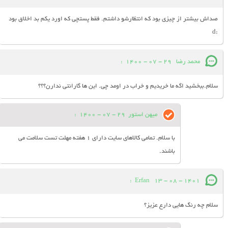
صداش بیشتر از چیزی بود که انتظارشو داشتم. فقط پستچی که اورد یکم بد اخلاق بود
:d
محمد رضا
29 - 07 - 1400
:
سلام.ببخشید اگه ما خریدیم و خراب در اومد چی. این ها گارانتی ندارن؟؟؟
میهن استور
29 - 07 - 1400
:
با سلام. تمامی کالاهای سایت دارای 1 هفته مهلت تست سلامت می
باشند.
:
Erfan
13 - 08 - 1401
سلام چه رنگ هایی دارع عزیز؟