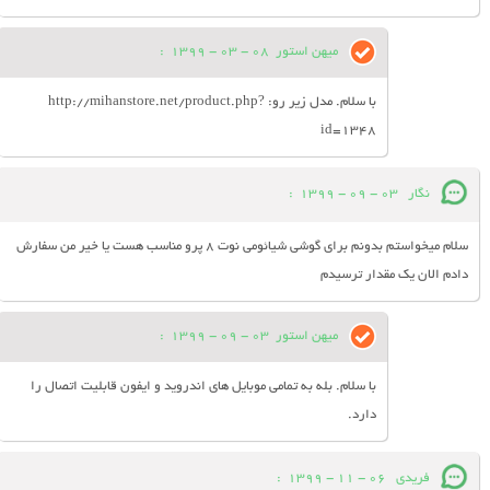
میهن استور
08 - 03 - 1399
:
با سلام. مدل زیر رو: http://mihanstore.net/product.php?
id=1348
نگار
03 - 09 - 1399
:
سلام میخواستم بدونم برای گوشی شیائومی نوت ۸ پرو مناسب هست یا خیر من سفارش
دادم الان یک مقدار ترسیدم
میهن استور
03 - 09 - 1399
:
با سلام. بله به تمامی موبایل های اندروید و ایفون قابلیت اتصال را
دارد.
فریدی
06 - 11 - 1399
: