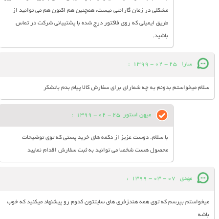
مشکلی در زمان گارانتی نیست، همچنین هم اکنون هم می توانید از
طریق ایمیلی که روی فاکتور درج شده با پشتیبانی شرکت در تماس
باشید.
سارا
25 - 02 - 1399
:
سلام میخواستم بدونم به چه شمارای برای سفارش کالا پیام بدم باتشکر
میهن استور
25 - 02 - 1399
:
با سلام. دوست عزیز از دکمه های خرید پستی که توی توضیحات
محصول هست شخصا می توانید به ثبت سفارش اقدام نمایید
مهدي
07 - 03 - 1399
:
ميخواستم بپرسم که توي همه هندزفري هاي سايتتون کدوم رو پيشنهاد ميکنيد که خوب
باشه