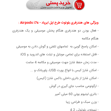
ویژگی های هندزفری بلوتوث طرح اپل ایرپاد - Airpods i7s :
- فعال بودن دو هندزفری هنگام پخش موسیقی و یک هندزفری
هنگام مکالمه
- امکان پاسخ گویی به تماسهای تلفنی و گوش دادن به موسیقی
- قابل استفاده برای تمامی موبایل و تبلت های اندروید و iOS
- مدت زمان حفظ شارژ جهت موسیقی و مکالمه 4 ساعت
- امکان شارژ کیس با انواع پورت USB، پاوربانک و ...
- امکان شارژ از باتری داخلی باکس شارژ (کیس)
- ارگونومی مناسب جای گیری در گوش
- باتری لیتیوم یونی 60 میلی آمپر
- وزن سبک و طراحی زیبا
- نسخه‌ی بلوتوثی 4.2