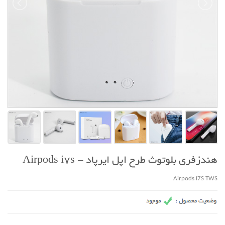
هندزفری بلوتوث طرح اپل ایرپاد - Airpods i7s
Airpods i7S TWS