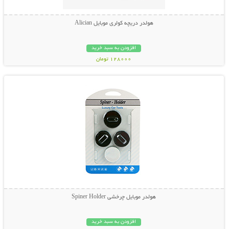
هولدر دریچه کولری موبایل Alician
افزودن به سبد خرید
128000 تومان
نمایش توضیحات بیشتر
هولدر موبایل چرخشی Spiner Holder
افزودن به سبد خرید