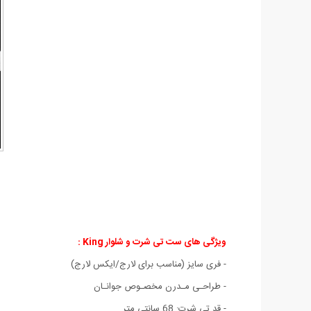
ویژگی های ست تی شرت و شلوار King :
- فری سایز (مناسب برای لارج/ایکس لارج)
- طراحـی مـدرن مخصـوص جوانـان
- قد تی شرت: 68 سانتی متر