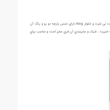
در انواع فصول باید به فکر لباس هایی باشیم که طبیعتا ست تی شرت و شلوار یکی از گزینه های پرطرفدار و کارامد بین خانم ها و آقایان هست. ست تی شرت و شلوار King دارای جنس پارچه دو رو و رنگ آن
Ki سبک و راحت, دوخت تميز و طراحی زیبا است که اسپرت ، شیک و سايزبندي آن فري سايز است و مناسب براي