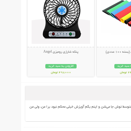
100 عددی)
پنکه شارژی رومیزی Angel
 سبد خرید
افزودن به سبد خرید
مان
498000 تومان
وسط توش جا می‌شن و اینم بگم آویزش خیلی محکم نبود برا من، ولی من