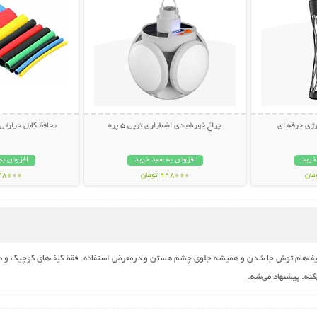
ژی حرفه ای
چراغ خورشیدی اضطراری توپی 5 پره
محافظ کابل حرارتی (بسته 
خرید
افزودن به سبد خرید
افزودن به
998000 تومان
248000 تو
 کیف‌هام توش جا شدن و همیشه جلوی چشم هستن و درمعرض استفاده. فقط کیف‌های کوچیک و مت
نه. پیشنهاد می‌شه.