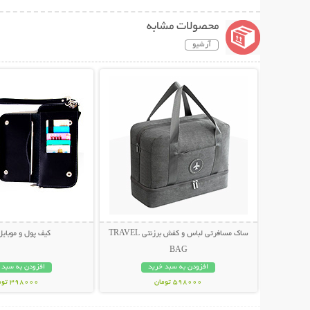
محصولات مشابه
آرشیو
نمایش توضیحات بیشتر
نمایش توضیحات 
ساک مسافرتی لباس و کفش برزنتی TRAVEL
کیف پول و موبایل 
BAG
افزودن به سبد خرید
افزودن به سبد 
598000 تومان
398000 تومان