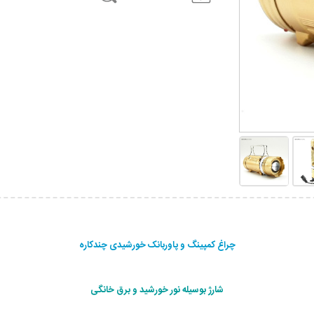
چراغ کمپینگ و پاوربانک خورشیدی چندکاره
شارژ بوسیله نور خورشید و برق خانگی