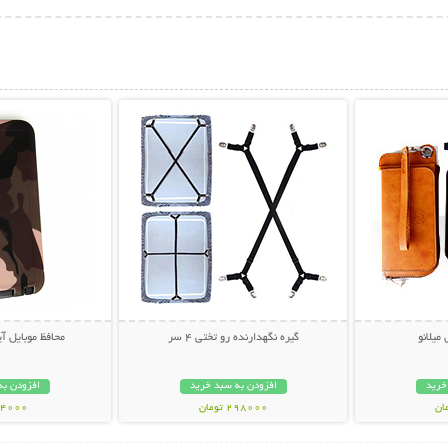
بیشتر
نمایش توضیحات بیشتر
نمایش توضی
میلانو
گیره نگهدارنده رو تختی 4 سر
محافظ موبایل آ
خرید
افزودن به سبد خرید
افزودن به
298000 تومان
24000 توم