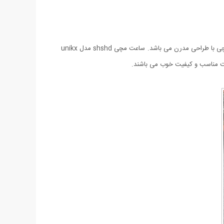
ساعت مچی Shshd مدل Unikx ساعتی ساده و در عین حال بسیار شیک مي باشد. اين ساعت با شكل و شمايلي متفاوت جزو خانواده‌ی ساعت‌های مچی با طراحی مدرن می باشد. ساعت مچی shshd مدل unikx
مت مناسب و کیفیت خوب می باشند.