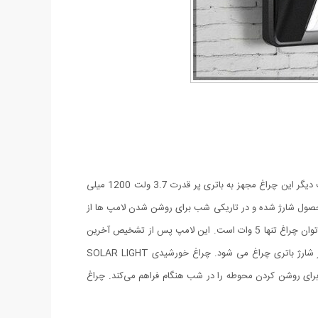
چراغ خورشیدی دیواری Solar Light مجهز به سنسور مادون قرمز PIR می باشد که فقط هنگام عبور شخص با تشخیص حرکت فعال می شود. از طرف دیگر این چراغ مجهز به باتری پر قدرت 3.7 ولت 1200 میلی
محصول شارژ شده و در تاریکی شب برای روشن شدن لامپ ها از
همان انرژی ذخیره شده استفاده خواهد کرد. لامپ به کار رفته در این چراغ از نوع LED فوق کم مصرف با نور سفید است که در زمان روشن بودن آن توان چراغ تنها 5 وات است. این لامپ پس از تشخیص آخرین
حرکت با گذشتن 10 ثانیه به صورت خودکار خاموش می شود که این عمل باعث کاهش بسزای انرژی و در نتیجه عمر طولانی تر چراغ و دوام بیشتر شارژ باتری چراغ می شود. چراغ خورشیدی SOLAR LIGHT
برای روشن کردن محوطه را در شب هنگام فراهم می‌کند. چراغ