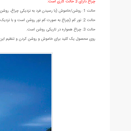
چراغ دارای 3 حالت کاری است:
حالت 1: روشن/خاموش (با رسیدن فرد به نزدیکی چراغ، روشن و با رفتن فرد خاموش می‌شود)
حالت 2: نور کم (چراغ به صورت کم نور روشن است و با نزدیک شدن افراد پرنور می‌شود و با رفتن آن‌ها مجدداً کم‌نور می‌گردد)
حالت 3: چراغ همواره در تاریکی روشن است.
روی محصول یک کلید برای خاموش و روشن کردن و تنظیم این 3 حالت قرار گرفته است