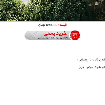
قیمت :
698000 تومان
دن ثابت تا روشنایی)
 اتوماتیک روشن شود)