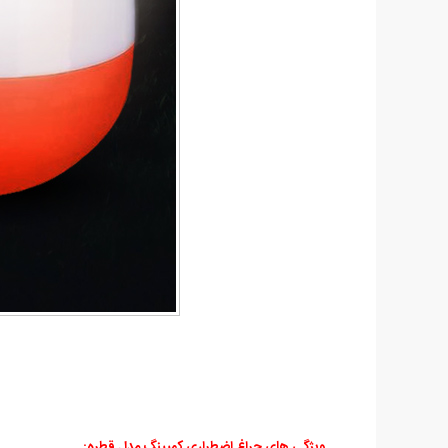
ویژگی های چراغ اضطراری کمپینگ مدل قطره: