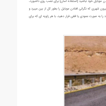
ن موبایل خود نباشید [استفاده آسان] برای نصب روی داشبورد،
ون شهری که نگرانی افتادن موبایل را بطور کل از بین میبرد و
رساندن به سطح بدنه موبایل را ندارد. توانایی چرخش 360 درجه: می توانید تلفن خود را به صورت عمودی یا افقی قرار دهید، با هر زاویه ای که برای