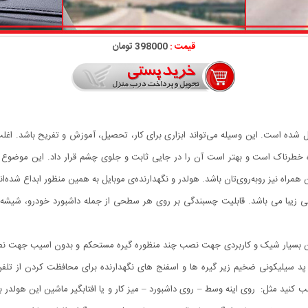
قیمت :
398000 تومان
ل شده است. این وسیله می‌تواند ابزاری برای کار، تحصیل، آموزش و تفریح باشد. اغلب ا
 خطرناک است و بهتر است آن را در جایی ثابت و جلوی چشم قرار داد. این موضوع در
 همراه نیز روبه‌روی‌تان باشد. هولدر و نگهدارنده‌ی موبایل به همین منظور ابداع شده‌ا
ش 360 درجه ای مخصوص ماشین بسیار شیک و کاربردی جهت نصب چند منظوره گیره مستحکم و بدون 
اسب و اصولی: پد سیلیکونی ضخیم زیر گیره ها و اسفنج های نگهدارنده برای محافظت کردن
رجه را میتوانید هرجایی نصب کنید مثل: روی اینه وسط – روی داشبورد – میز کار و یا افتابگیر ماشی