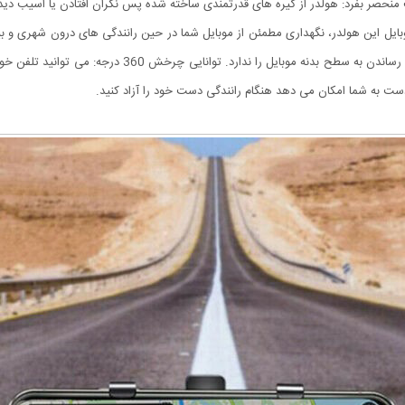
یت منحصر بفرد: هولدر از گیره های قدرتمندی ساخته شده پس نگران افتادن یا اسیب دید
بایل این هولدر، نگهداری مطمئن از موبایل شما در حین رانندگی های درون شهری و بیر
علاوه بر این با طراحی عالی و داشتن پد و محافظ از اسیب زدن 