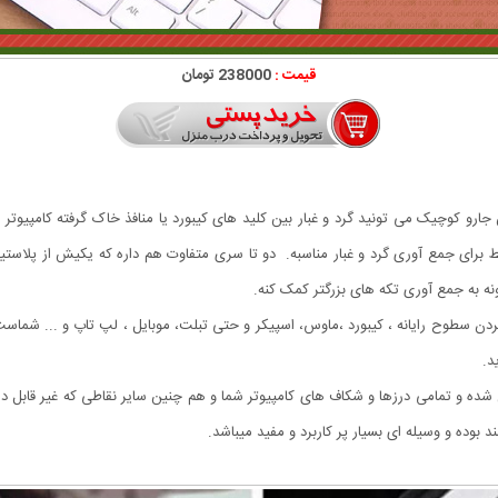
قیمت :
238000 تومان
Comp یا همون جارو USB. با کمک این جارو کوچیک می تونید گرد و غبار بین کلید های کیبورد یا منافذ خاک گرف
قط برای جمع آوری گرد و غبار مناسبه. دو تا سری متفاوت هم داره که یکیش از پلاستی
ه به جمع آوری تکه های بزرگتر کمک کنه.
 جهت تمیز کردن سطوح رایانه ، کیبورد ،ماوس، اسپیکر و حتی تبلت، موبایل ، لپ تاپ و ... شما
د.
 کابل USB به کامپیوتر شما متصل شده و تمامی درزها و شکاف های کامپیوتر شما و هم چنین سایر نقاطی 
بوده و وسیله ای بسیار پر کاربرد و مفید میباشد.