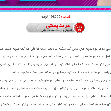
قیمت :
198000 تومان
 موها تو دندونه های برس گیر میکنه تازه بعد مدت ها کلی هم کف شونه کثیف می
داخل و هم موها خیلی راحت از برس جدا میشه هم میتونید کف برس رو به راحتی تمیز کن
 ارگونومیک و سبک که کار شانه کردن را آسان‌تر می‌سازد. قابلیت تمیز کردن آسان؛ ک
ی راحت موها رو شونه میکنه و گره موها رو باز میکنه هم باعث موخوره نمیشه.
یر برای افرادی است که به سلامت و زیبایی موهای خود اهمیت می‌دهند. این برس با ط
 نگران باقی‌ماندن موها روی برس نباشید؛ زیرا با یک حرکت ساده، تمامی موها از س
م موهای اضافی را از خود جدا می‌کند و بدون نیاز به شستشو، همواره آماده استفاده ا
لکتریسیته، به شما موهایی صاف و درخشان هدیه می‌دهد. طراحی ارگونومیک و خوش‌د