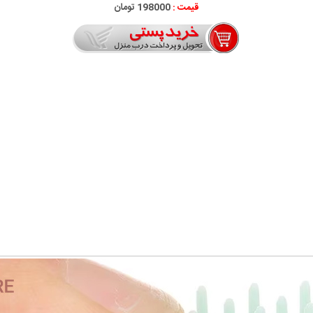
قیمت :
198000 تومان