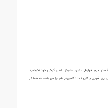
شارژر دیگر هیچ گاه در هیچ شرایطی نگران خاموش شدن گوشی خود نخواهید
بود. حتی در اتومبیل خود هم می توانید با وصل کردن شارژر به جای فندک خودرو هر نوع گوشی خود را شارژ کنید. همچنین این محصول دارای تبدیل برق شهری و کابل USB کامپیوتر هم نیز می باشد که شما در