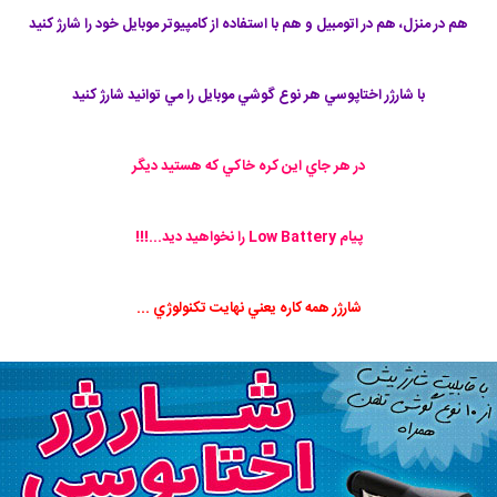
هم در منزل، هم در اتومبیل و هم با استفاده از کامپیوتر موبایل خود را شارژ کنید
با شارژر اختاپوسي هر نوع گوشي موبايل را مي توانيد شارژ كنيد
در هر جاي اين كره خاكي که هستید دیگر
پيام Low Battery را نخواهيد ديد...!!!
شارژر همه كاره يعني نهايت تكنولوژي ...