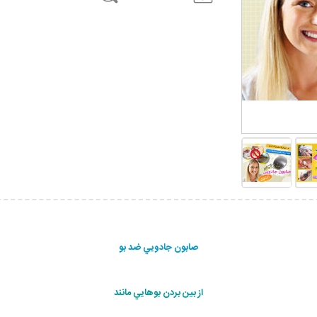
صابون جادويي ضد بو
از بين بردن بوهايي مانند