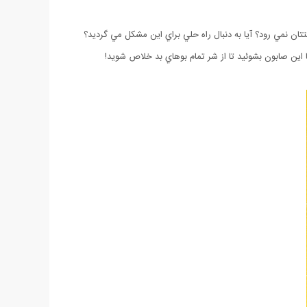
ن نمي رود؟ آيا به دنبال راه حلي براي اين مشكل مي گرديد؟
اين صابون بشوئيد تا از شر تمام بوهاي بد خلاص شويد!