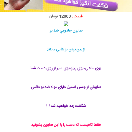
قیمت :
12000 تومان
صابون جادويي ضد بو
از بين بردن بوهايي مانند:
بوي ماهي، بوي پياز، بوي سير از روي دست شما
صابوني از جنس استيل داراي مواد ضد بو دائمي
شگفت زده خواهيد شد !!!
فقط كافيست كه دست را با اين صابون بشوئيد