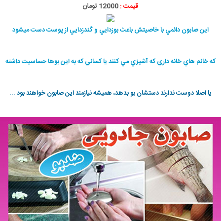
قیمت :
12000 تومان
اين صابون دائمي با خاصيتش باعث بوزدايي و گندزدايي از پوست دست ميشود
كه خانم هاي خانه داري كه آشپزي مي كنند يا كساني كه به اين بوها حساسيت داشته
يا اصلا دوست ندارند دستشان بو بدهد، هميشه نيازمند اين صابون خواهند بود ...