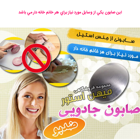
اين صابون يكي از وسايل مورد نياز براي هر خانم خانه دار مي باشد