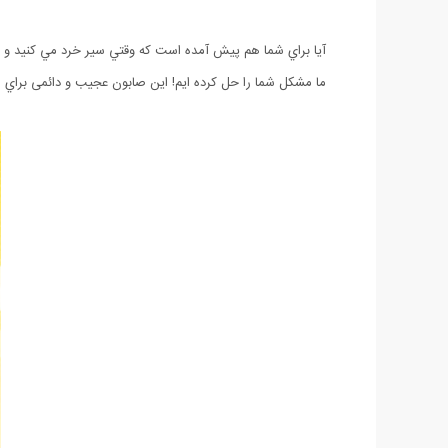
آيا براي شما هم پيش آمده است كه وقتي سير خرد مي كنيد و م
ما مشكل شما را حل كرده ايم! اين صابون عجيب و دائمی براي 