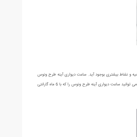
حیه و نشاط بیشتری بوجود آید. ساعت دیواری آینه طرح ونوس
یک ساعت دیواری دکوری شیک و منحصر به فرد است. این ساعت دیواری دارای کیفیتی فوق العاده بالا بوده و از موتور تایوانی بهره می برد. هم اکنون می توانید ساعت دیواری آینه طرح ونوس را که با 6 ماه گارانتی