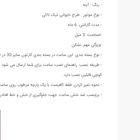
- رنگ : آینه
- نوع موتور : طرح تایوانی تیک تاکی
- مدت گارانتی: 6 ماه
-ضخامت: 3 میل
-ویژگی مهم: نشکن
- نوع بسته بندی: این ساعت در بسته بندی کارتون سایز 30 در 30 تقدیم شما می باشد که پس از نصب به سایز اصلی تبدیل می شود.
- طریقه نصب: راهنمای نصب ساعت برای شما ارسال می شود
کوچی قابلین نصب دارد.
- نحوه تمیز کردن: فقط کافیست با یک پارچه مرطوب روی ساعت ر
- برچسب ضد خش ساعت: جهت جلوگیری از خش و خط افتادن بد