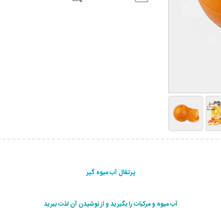
پرتقال آب ميوه گير
آب ميوه و مركبات را بگيريد و از نوشیدن آن لذت ببريد