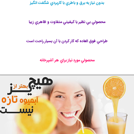
بدون نياز به برق و باطري با كاربردي شگفت انگيز
محصولي بي نظير با كيفيتي متفاوت و ظاهري زيبا
طراحي فوق العاده كه كار كردن با آن بسيار راحت است
محصولي مورد نياز براي هر آشپرخانه