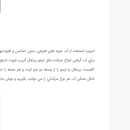
امروزه استفاده از آب ميوه هاي طبيعي، بدون اسانس و افزودنيه
براي آب گرفتن انواع مركبات مثل ليمو پرتقال گريپ فروت نارنج و 
كافيست پرتقال یا لیمو را از وسط دو نيم كرده و هر نصفه را 
شكل ممكن آب هر نوع مركباتي را مي توانيد بگيريد و نوش جان