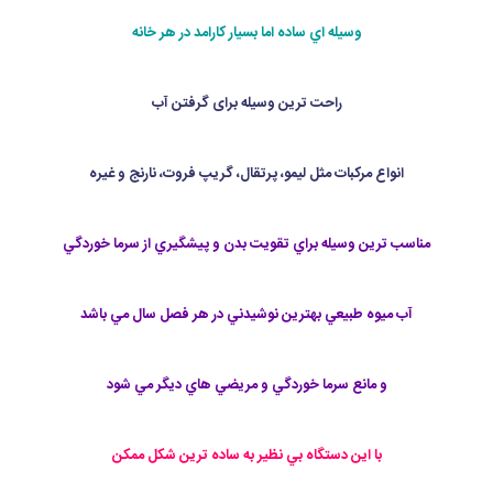
وسيله اي ساده اما بسيار كارامد در هر خانه
راحت ترين وسيله برای گرفتن آب
انواع مركبات مثل ليمو، پرتقال، گريپ فروت، نارنج و غيره
مناسب ترين وسيله براي تقويت بدن و پيشگيري از سرما خوردگي
آب ميوه طبيعي بهترين نوشيدني در هر فصل سال مي باشد
و مانع سرما خوردگي و مريضي هاي ديگر مي شود
با اين دستگاه بي نظير به ساده ترين شكل ممكن