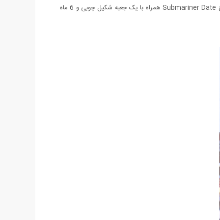
و در عین حال بسیار شیک بودن اشاره کرد. این ساعت به صورت اسپرت طراحی شده و قابل استفاده برای آقایان و خانم ها می باشد. ساعت والار طرح Submariner Date همراه با یک جعبه شکیل چوبی و 6 ماه