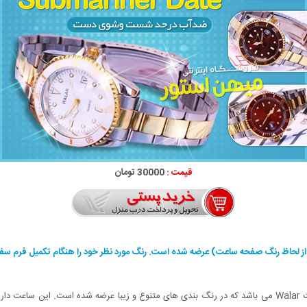
قیمت :
30000 تومان
ز لحاظ رنگ صفحه ساعت) عرضه شده است. رنگ مورد نظر خود را هنگام تکمیل فرم سفار
ساعت مچی والار طرح Submariner Date عرضه جدید شرکت Walar می باشد که در رنگ بندی های متنوع و زیبا عرض