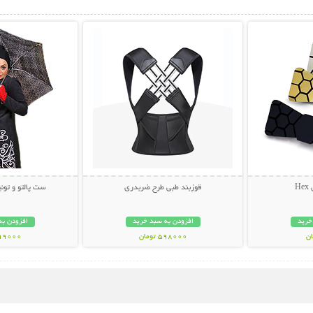
بیشتر
نمایش توضیحات بیشتر
نمایش توضی
H
قوزبند طبی طرح ضربدری
ست پالتو و تون
خرید
افزودن به سبد خرید
افزودن به
598000 تومان
599000 تو