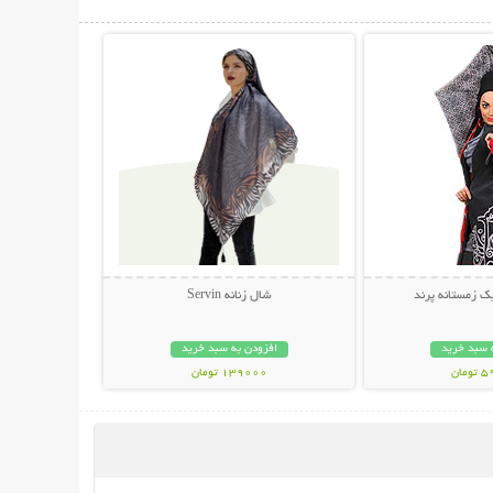
حات بیشتر
نمایش توضیحات بیشتر
یک زمستانه پرند
شال زنانه Servin
 سبد خرید
افزودن به سبد خرید
مان
139000 تومان