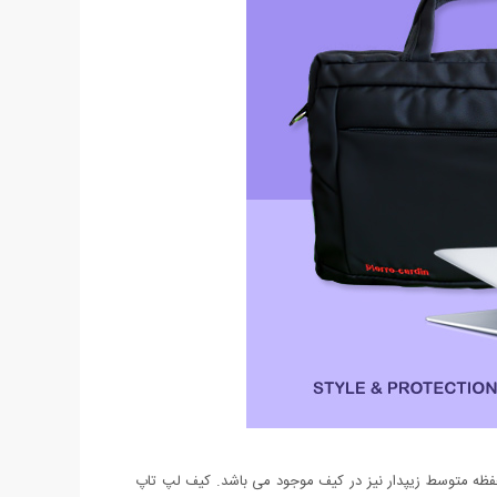
د. علاوه بر محفظه ی اصلی دو محفظه متوسط زیپدار نیز در کیف موجود می باشد. کیف لپ تاپ