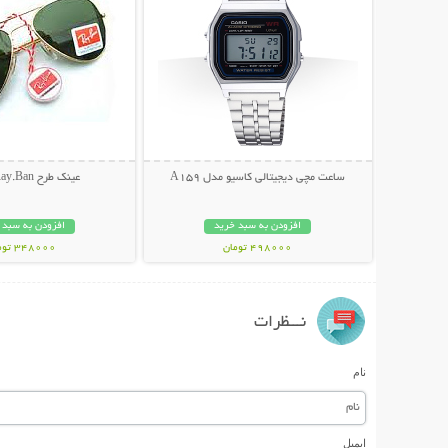
ساعت مچی دیجیتالی کاسیو مدل A159
عینک طرح Ray.Ban خلبانی
افزودن به سبد خرید
افزودن به سبد 
498000 تومان
348000 تومان
نـــظرات
نام
ایمیل