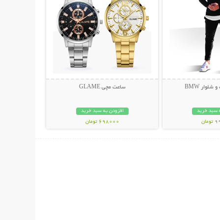
لوار BMW
ساعت مچی GLAME
 سبد خرید
افزودن به سبد خرید
مان
698000 تومان